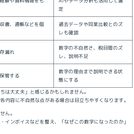
経験や資料情報をも
AIやデータ分析も活用して選
定
収書、通帳などを個
過去データや同業比較とのズ
レも確認
数字の不自然さ、税目間のズ
存漏れ
レ、説明不足
数字の理由まで説明できる状
保管する
態にする
うちは大丈夫」と感じるかもしれません。
申告内容に不自然な点がある場合は目立ちやすくなります。
ません。
帳・インボイスなどを整え、「なぜこの数字になったのか」