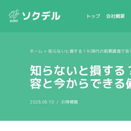
トップ
会社概要
コ
ン
テ
ン
ツ
ホーム
»
知らないと損する？AI時代の税務調査で
へ
ス
知らないと損する
キ
容と今からできる
ッ
プ
2026.06.10
お得情報