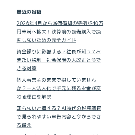
最近の投稿
2026年4月から減価償却の特例が40万
円未満へ拡大！決算前の設備購入で損
をしないための完全ガイド
資金繰りに影響する？社長が知ってお
きたい税制・社会保険の大改正と今で
きる対策
個人事業主のままで損していません
か？一人法人化で手元に残るお金が変
わる理由を解説
知らないと損する？AI時代の税務調査
で見られやすい申告内容と今からでき
る備え