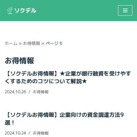
コ
ン
テ
ン
ホーム
»
お得情報
»
ページ 6
ツ
へ
お得情報
ス
キ
【ソクデルお得情報】★企業が銀行融資を受けやす
ッ
くするためのコツについて解説★
プ
2024.10.26
お得情報
【ソクデルお得情報】企業向けの資金調達方法9
選！
2024.10.24
お得情報